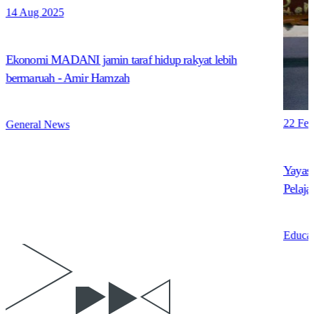
14 Aug 2025
Ekonomi MADANI jamin taraf hidup rakyat lebih
bermaruah - Amir Hamzah
22 Fe
General News
Yayas
Pelaj
Educat