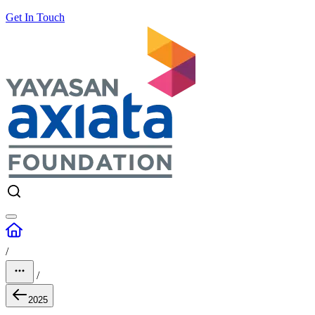
Get In Touch
/
/
2025