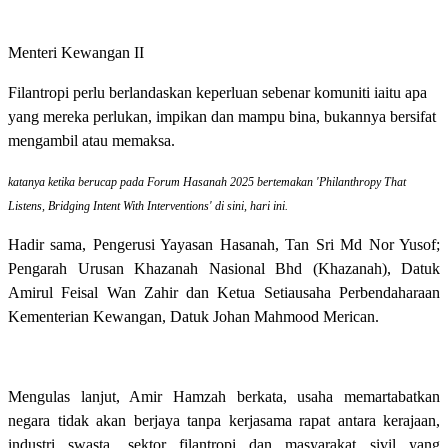
Menteri Kewangan II
Filantropi perlu berlandaskan keperluan sebenar komuniti iaitu apa
yang mereka perlukan, impikan dan mampu bina, bukannya bersifat
mengambil atau memaksa.
katanya ketika berucap pada Forum Hasanah 2025 bertemakan 'Philanthropy That
Listens, Bridging Intent With Interventions' di sini, hari ini.
Hadir sama, Pengerusi Yayasan Hasanah, Tan Sri Md Nor Yusof;
Pengarah Urusan Khazanah Nasional Bhd (Khazanah), Datuk
Amirul Feisal Wan Zahir dan Ketua Setiausaha Perbendaharaan
Kementerian Kewangan, Datuk Johan Mahmood Merican.
Mengulas lanjut, Amir Hamzah berkata, usaha memartabatkan
negara tidak akan berjaya tanpa kerjasama rapat antara kerajaan,
industri swasta, sektor filantropi dan masyarakat sivil yang